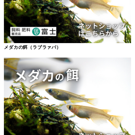
メダカの餌（ラブラァバ）