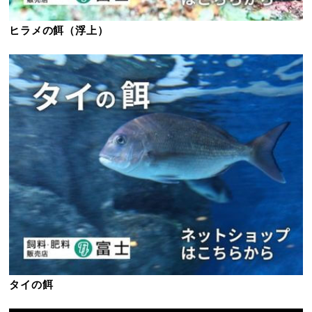
ヒラメの餌（浮上）
タイの餌