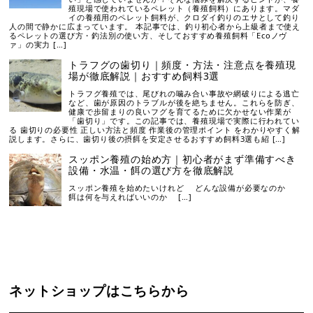
殖現場で使われているペレット（養殖飼料）にあります。マダ
イの養殖用のペレット飼料が、クロダイ釣りのエサとして釣り
人の間で静かに広まっています。 本記事では、釣り初心者から上級者まで使え
るペレットの選び方・釣法別の使い方、そしておすすめ養殖飼料「Ecoノヴ
ァ」の実力 […]
トラフグの歯切り｜頻度・方法・注意点を養殖現
場が徹底解説｜おすすめ飼料3選
トラフグ養殖では、尾びれの噛み合い事故や網破りによる逃亡
など、歯が原因のトラブルが後を絶ちません。これらを防ぎ、
健康で歩留まりの良いフグを育てるために欠かせない作業が
「歯切り」です。この記事では、養殖現場で実際に行われてい
る 歯切りの必要性 正しい方法と頻度 作業後の管理ポイント をわかりやすく解
説します。さらに、歯切り後の摂餌を安定させるおすすめ飼料3選も紹 […]
スッポン養殖の始め方｜初心者がまず準備すべき
設備・水温・餌の選び方を徹底解説
スッポン養殖を始めたいけれど どんな設備が必要なのか
餌は何を与えればいいのか […]
ネットショップはこちらから