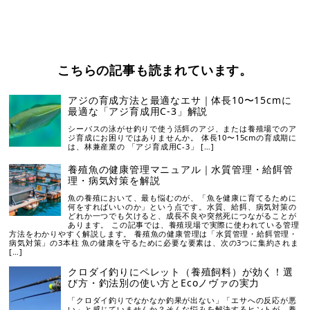
こちらの記事も読まれています。
アジの育成方法と最適なエサ｜体長10〜15cmに
最適な「アジ育成用C-3」解説
シーバスの泳がせ釣りで使う活餌のアジ、または養殖場でのア
ジ育成にお困りではありませんか。 体長10〜15cmの育成期に
は、林兼産業の 「アジ育成用C-3」 […]
養殖魚の健康管理マニュアル｜水質管理・給餌管
理・病気対策を解説
魚の養殖において、最も悩むのが、「魚を健康に育てるために
何をすればいいのか」という点です。水質、給餌、病気対策の
どれか一つでも欠けると、成長不良や突然死につながることが
あります。 この記事では、養殖現場で実際に使われている管理
方法をわかりやすく解説します。 養殖魚の健康管理は「水質管理・給餌管理・
病気対策」の3本柱 魚の健康を守るために必要な要素は、次の3つに集約されま
[…]
クロダイ釣りにペレット（養殖飼料）が効く！選
び方・釣法別の使い方とEcoノヴァの実力
「クロダイ釣りでなかなか釣果が出ない」「エサへの反応が悪
い」と感じていませんか？そんな悩みを解決するヒントが、養