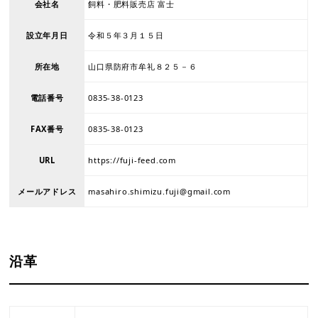
会社名
飼料・肥料販売店 富士
設立年月日
令和５年３月１５日
所在地
山口県防府市牟礼８２５－６
電話番号
0835-38-0123
FAX番号
0835-38-0123
URL
https://fuji-feed.com
メールアドレス
masahiro.shimizu.fuji@gmail.com
沿革